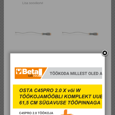
Lisa soovikorvi
1712E/1-
1712E/2-
FLEX.MAGN.PICK-UP
FLEX.MAGN.PICK-UP
TOOL,EASY
TOOL,EASY
45,88 €
58,28 €
Lisa soovikorvi
Lisa soovikorvi