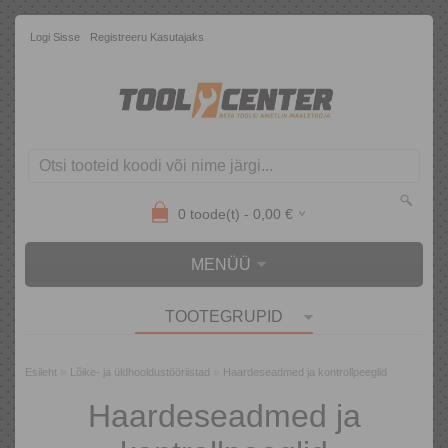
Logi Sisse
Registreeru Kasutajaks
0
toode(t) -
0,00
€
MENÜÜ
TOOTEGRUPID
»
»
Esileht
Lõike- ja üldhooldustööriistad
Haardeseadmed ja kontrollpeeglid
Haardeseadmed ja