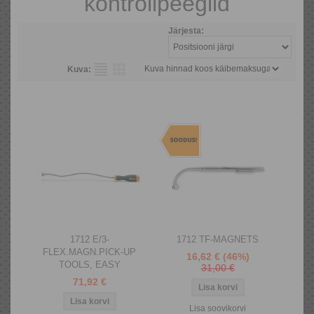
kontrollpeeglid
Järjesta:
Kuva:
1712 E/3-
1712 TF-MAGNETS
FLEX.MAGN.PICK-UP
16,62 €
(46%)
TOOLS, EASY
31,00 €
71,92 €
Lisa soovikorvi