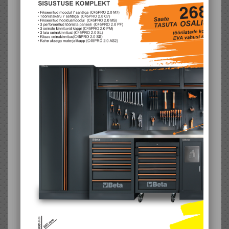
1713M-1000-FLEXIBLE
1713M-500-FLEXIBLE
PICK UP TOOL
PICK UP TOOL
62,00 €
(46%)
35,34 €
(46%)
115,32 €
65,72 €
Lisa soovikorvi
Lisa soovikorvi
1714-INSPECTION
1715 FL/A-SQUARE
MIRRORS
MIRRORS