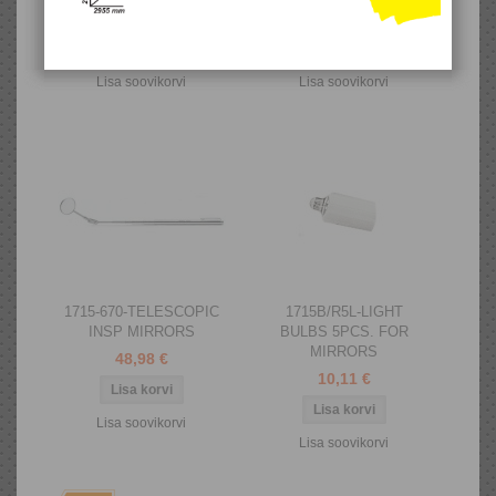
5,58 €
59,52 €
Lisa soovikorvi
Lisa soovikorvi
1715-670-TELESCOPIC
1715B/R5L-LIGHT
INSP MIRRORS
BULBS 5PCS. FOR
MIRRORS
48,98 €
10,11 €
Lisa soovikorvi
Lisa soovikorvi