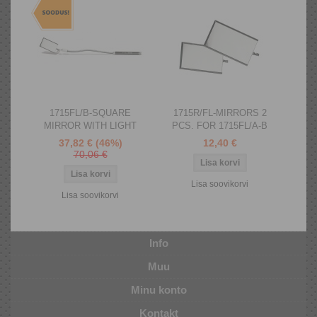
1715FL/B-SQUARE
1715R/FL-MIRRORS 2
MIRROR WITH LIGHT
PCS. FOR 1715FL/A-B
37,82 €
(46%)
12,40 €
70,06 €
Lisa soovikorvi
Lisa soovikorvi
Info
Muu
Minu konto
Kontakt