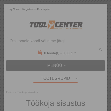
Logi Sisse
Registreeru Kasutajaks
0
toode(t) -
0,00
€
MENÜÜ
TOOTEGRUPID
»
Esileht
Töökoja sisustus
Töökoja sisustus