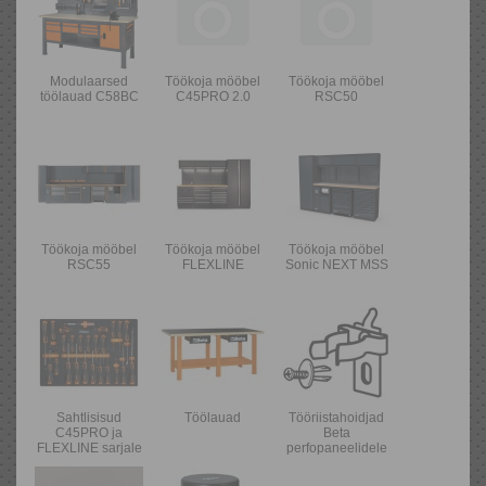
Modulaarsed
Töökoja mööbel
Töökoja mööbel
töölauad C58BC
C45PRO 2.0
RSC50
Töökoja mööbel
Töökoja mööbel
Töökoja mööbel
RSC55
FLEXLINE
Sonic NEXT MSS
Sahtlisisud
Töölauad
Tööriistahoidjad
C45PRO ja
Beta
FLEXLINE sarjale
perfopaneelidele