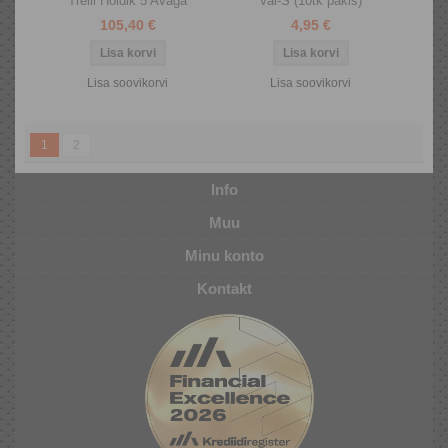
Trelli Hoidik 5 Avaga
Vai-S (10tk pakis)
105,40 €
4,95 €
Lisa soovikorvi
Lisa soovikorvi
1
2
Info
Muu
Minu konto
Kontakt