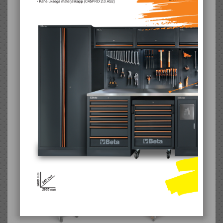
Aku Hoidik – 18v
Aku Hoidik – 18v
Milwaukee Perfole
Milwaukee Seinale
18,60 €
18,60 €
Lisa soovikorvi
Lisa soovikorvi