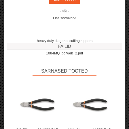
- või -
Lisa soovikorvi
heavy duty diagonal cutting nippers
FAILID
1084MQ_pdfweb_2.pdf
SARNASED TOOTED