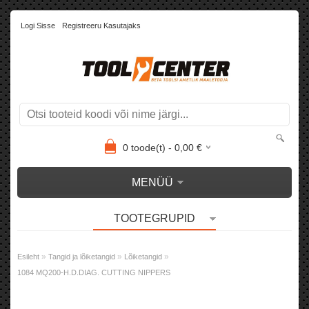
Logi Sisse
Registreeru Kasutajaks
0
toode(t) -
0,00
€
MENÜÜ
TOOTEGRUPID
»
»
»
Esileht
Tangid ja lõiketangid
Lõiketangid
1084 MQ200-H.D.DIAG. CUTTING NIPPERS