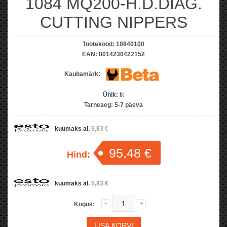
1084 MQ200-H.D.DIAG.
CUTTING NIPPERS
Tootekood:
10840100
EAN:
8014230422152
Kaubamärk:
Ühik:
tk
Tarneaeg:
5-7 päeva
kuumaks al.
5,83 €
95,48 €
Hind:
kuumaks al.
5,83 €
Kogus: