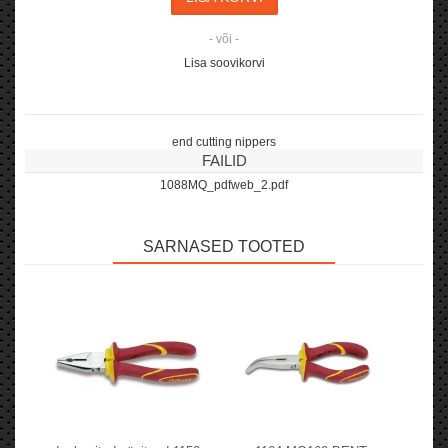
- või -
Lisa soovikorvi
end cutting nippers
FAILID
1088MQ_pdfweb_2.pdf
SARNASED TOOTED