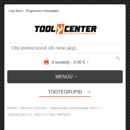
Logi Sisse
Registreeru Kasutajaks
0
toode(t) -
0,00
€
MENÜÜ
TOOTEGRUPID
»
»
»
Esileht
Elektriku tööriistad
Näpitstangid, isolatsiooniga 1000 V
1088 MQ160-H.D. END CUTTING NIPPERS