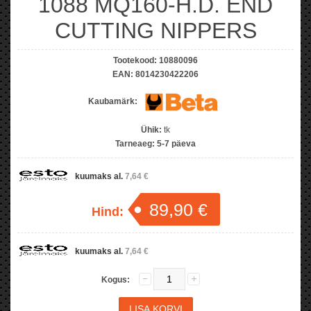
1088 MQ160-H.D. END
CUTTING NIPPERS
Tootekood:
10880096
EAN:
8014230422206
Kaubamärk:
Ühik:
tk
Tarneaeg:
5-7 päeva
kuumaks al.
7,64 €
89,90 €
Hind:
kuumaks al.
7,64 €
Kogus: