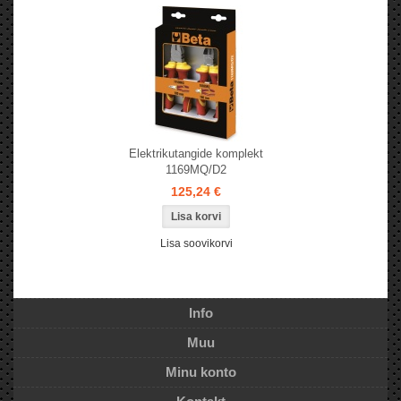
Elektrikutangide komplekt
1169MQ/D2
125,24 €
Lisa soovikorvi
Info
Muu
Minu konto