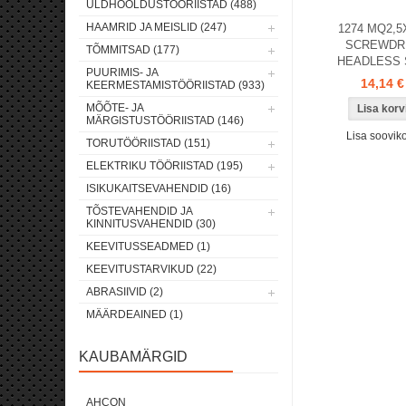
ÜLDHOOLDUSTÖÖRIISTAD (488)
HAAMRID JA MEISLID (247)
1274 MQ2,5
SCREWDRI
TÕMMITSAD (177)
HEADLESS 
PUURIMIS- JA
14,14 €
KEERMESTAMISTÖÖRIISTAD (933)
MÕÕTE- JA
MÄRGISTUSTÖÖRIISTAD (146)
Lisa sooviko
TORUTÖÖRIISTAD (151)
ELEKTRIKU TÖÖRIISTAD (195)
ISIKUKAITSEVAHENDID (16)
TÕSTEVAHENDID JA
KINNITUSVAHENDID (30)
KEEVITUSSEADMED (1)
KEEVITUSTARVIKUD (22)
ABRASIIVID (2)
MÄÄRDEAINED (1)
KAUBAMÄRGID
AHCON