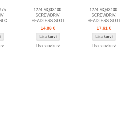
X75-
1274 MQ3X100-
1274 MQ4X100-
V.
SCREWDRIV.
SCREWDRIV.
SLO
HEADLESS SLOT
HEADLESS SLOT
14,88 €
17,61 €
rvi
Lisa soovikorvi
Lisa soovikorvi