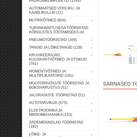
PADRUNIKOMPLEKTID (1144)
AUTOMAATSED VOOLIKU- JA
KAABLIRULLID (21)
MUTRIVÕTMED (804)
TURVAKINNITUSEGA TÖÖRIISTAD
KÕRGUSTES TÖÖTAMISEKS (4)
PNEUMOTÖÖRIISTAD (169)
TANGID JA LÕIKETANGID (128)
KRUVIKEERAJAD,
KUUSKANTVÕTMED JA OTSIKUD
(761)
MOMENTVÕTMED JA
MULTIPLIKAATORID (191)
MOOTORRATASTE TÖÖRIISTAD JA
SARNASED T
BOKSIVARUSTUS (51)
JALGRATASTE TÖÖRIISTAD (51)
AUTOTARVIKUD (575)
ELEKTROONIKA JA
MIKROMEHAANIKA (153)
SÄDEMEKINDLAD TÖÖRIISTAD
(392)
LÕIKE- JA