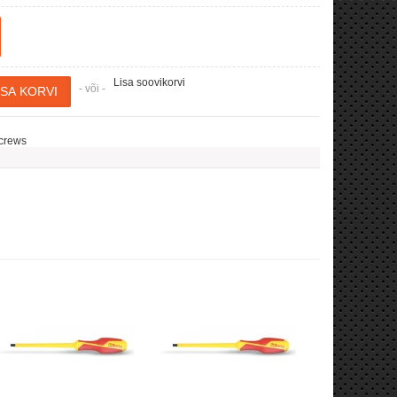
Lisa soovikorvi
- või -
screws