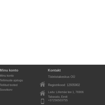
Minu konto
Kontakt
Minu konto
Tööriistakeskus OÜ
Tellimuste ajalugu
Registrikood: 12935902
Tellitud tooted
Soovikorv
Ladu: Lillemäe tee 1, 76906
Tabasalu
, Eesti
+37256503755