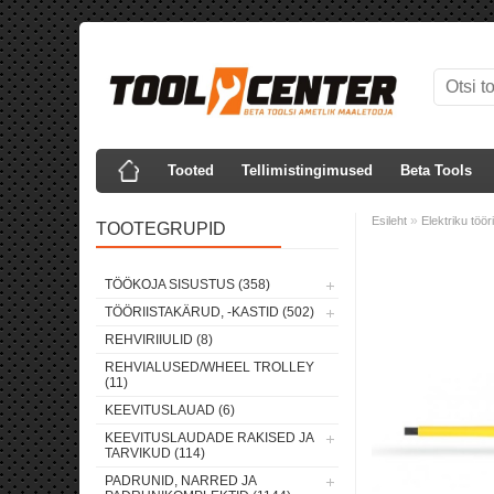
Tooted
Tellimistingimused
Beta Tools
»
Esileht
Elektriku töör
TOOTEGRUPID
TÖÖKOJA SISUSTUS (358)
TÖÖRIISTAKÄRUD, -KASTID (502)
REHVIRIIULID (8)
REHVIALUSED/WHEEL TROLLEY
(11)
KEEVITUSLAUAD (6)
KEEVITUSLAUDADE RAKISED JA
TARVIKUD (114)
PADRUNID, NARRED JA