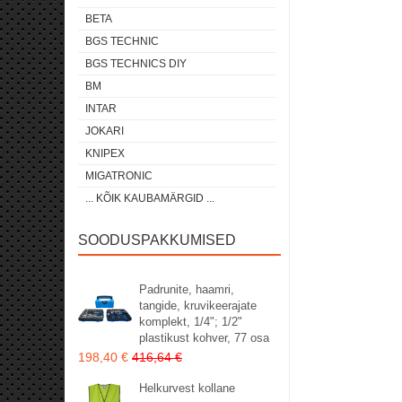
BETA
BGS TECHNIC
BGS TECHNICS DIY
BM
INTAR
JOKARI
KNIPEX
MIGATRONIC
... KÕIK KAUBAMÄRGID ...
SOODUSPAKKUMISED
Padrunite, haamri,
tangide, kruvikeerajate
komplekt, 1/4"; 1/2"
plastikust kohver, 77 osa
198,40 €
416,64 €
Helkurvest kollane