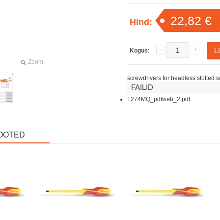
22,82 €
Hind:
Kogus:
Zoom
screwdrivers for headless slotted 
FAILID
1274MQ_pdfweb_2.pdf
OOTED