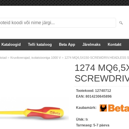
Kataloogid
Telli kataloog
Beta App
Järelmaks
Kontakt
»
»
iistad
Kruvikeerajad, isolatsiooniga 1000 V
1274 MQ6,5X150-SCREWDRIV.HEADLESS 
1274 MQ6,5
SCREWDRIV
Tootekood:
12740712
EAN:
8014230645896
Kaubamärk:
Ühik:
tk
Tarneaeg:
5-7 päeva