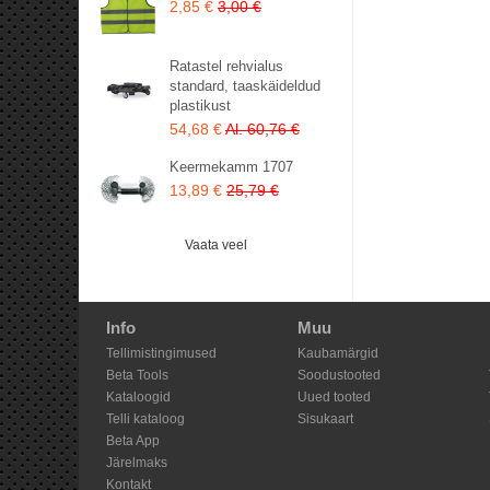
2,85 €
3,00 €
Ratastel rehvialus
standard, taaskäideldud
plastikust
54,68 €
Al. 60,76 €
Keermekamm 1707
13,89 €
25,79 €
Vaata veel
Info
Muu
Tellimistingimused
Kaubamärgid
Beta Tools
Soodustooted
Kataloogid
Uued tooted
Telli kataloog
Sisukaart
Beta App
Järelmaks
Kontakt