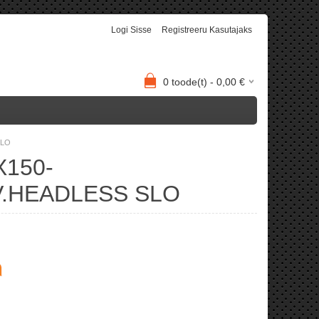
Logi Sisse
Registreeru Kasutajaks
0
toode(t) -
0,00
€
SLO
X150-
.HEADLESS SLO