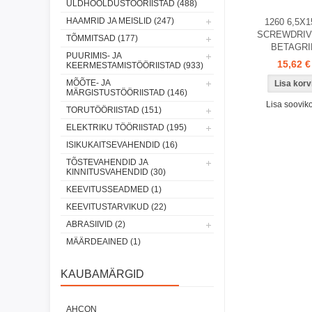
ÜLDHOOLDUSTÖÖRIISTAD (488)
HAAMRID JA MEISLID (247)
1260 6,5X1
SCREWDRI
TÕMMITSAD (177)
BETAGRI
PUURIMIS- JA
15,62 €
KEERMESTAMISTÖÖRIISTAD (933)
MÕÕTE- JA
MÄRGISTUSTÖÖRIISTAD (146)
Lisa sooviko
TORUTÖÖRIISTAD (151)
ELEKTRIKU TÖÖRIISTAD (195)
ISIKUKAITSEVAHENDID (16)
TÕSTEVAHENDID JA
KINNITUSVAHENDID (30)
KEEVITUSSEADMED (1)
KEEVITUSTARVIKUD (22)
ABRASIIVID (2)
MÄÄRDEAINED (1)
KAUBAMÄRGID
AHCON