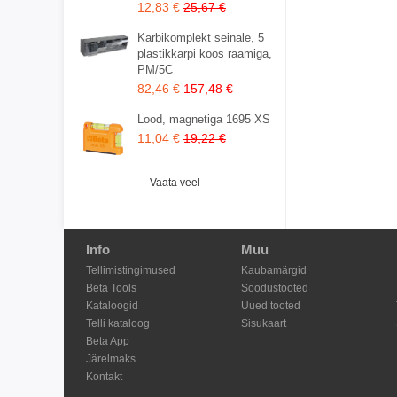
12,83 €
25,67 €
Karbikomplekt seinale, 5
plastikkarpi koos raamiga,
PM/5C
82,46 €
157,48 €
Lood, magnetiga 1695 XS
11,04 €
19,22 €
Vaata veel
Info
Muu
Tellimistingimused
Kaubamärgid
Beta Tools
Soodustooted
Kataloogid
Uued tooted
Telli kataloog
Sisukaart
Beta App
Järelmaks
Kontakt