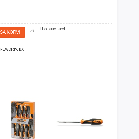
Lisa soovikorvi
- või -
CREWDRIV. BX