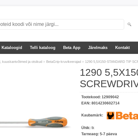
Kataloogid
Telli kataloog
Beta App
Järelmaks
Kontakt
»
»
, kuuskantvõtmed ja otsikud
BetaGrip-kruvikeerajad
1290 5,5X150-STANDARD TIP SC
1290 5,5X1
SCREWDRIV
Tootekood:
12909042
EAN:
8014230602714
Kaubamärk:
Ühik:
tk
Tarneaeg:
5-7 päeva