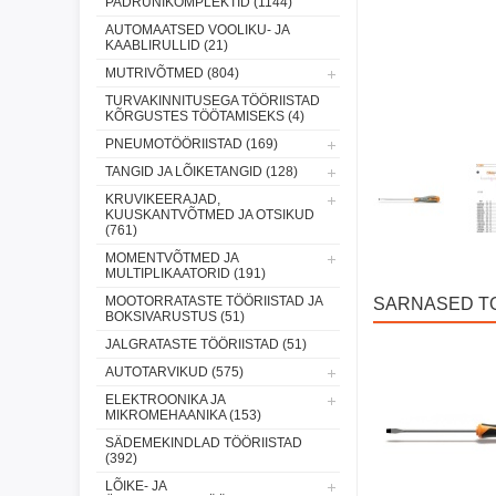
PADRUNIKOMPLEKTID (1144)
AUTOMAATSED VOOLIKU- JA
KAABLIRULLID (21)
MUTRIVÕTMED (804)
TURVAKINNITUSEGA TÖÖRIISTAD
KÕRGUSTES TÖÖTAMISEKS (4)
PNEUMOTÖÖRIISTAD (169)
TANGID JA LÕIKETANGID (128)
KRUVIKEERAJAD,
KUUSKANTVÕTMED JA OTSIKUD
(761)
MOMENTVÕTMED JA
MULTIPLIKAATORID (191)
MOOTORRATASTE TÖÖRIISTAD JA
SARNASED T
BOKSIVARUSTUS (51)
JALGRATASTE TÖÖRIISTAD (51)
AUTOTARVIKUD (575)
ELEKTROONIKA JA
MIKROMEHAANIKA (153)
SÄDEMEKINDLAD TÖÖRIISTAD
(392)
LÕIKE- JA