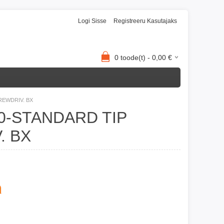
Logi Sisse
Registreeru Kasutajaks
0
toode(t) -
0,00
€
REWDRIV. BX
50-STANDARD TIP
. BX