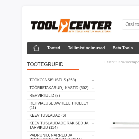
Tooted
Tellimistingimused
Beta Tools
»
Esileht
Kruvikeerajad
TOOTEGRUPID
TÖÖKOJA SISUSTUS (358)
TÖÖRIISTAKÄRUD, -KASTID (502)
REHVIRIIULID (8)
REHVIALUSED/WHEEL TROLLEY
(11)
KEEVITUSLAUAD (6)
KEEVITUSLAUDADE RAKISED JA
TARVIKUD (114)
PADRUNID, NARRED JA