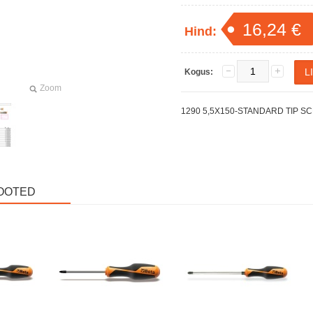
16,24 €
Hind:
Kogus:
Zoom
1290 5,5X150-STANDARD TIP S
OOTED