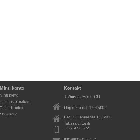
Minu konto
Kontakt
Minu konto
Tööriistakeskus OÜ
Tellimuste ajalugu
Registrikood: 12935902
Tellitud tooted
Soovikorv
Ladu: Lillemäe tee 1, 76906
Tabasalu
, Eesti
+37256503755
info@toolcenter.ee