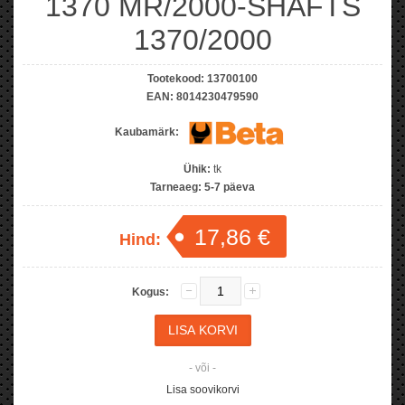
1370 MR/2000-SHAFTS
1370/2000
Tootekood:
13700100
EAN:
8014230479590
Kaubamärk:
Ühik:
tk
Tarneaeg:
5-7 päeva
17,86 €
Hind:
Kogus:
- või -
Lisa soovikorvi