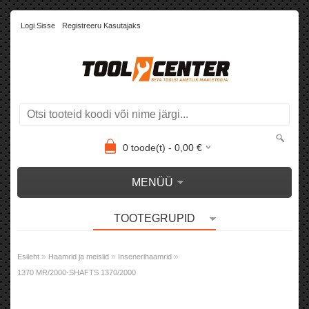
Logi Sisse
Registreeru Kasutajaks
0
toode(t) -
0,00
€
MENÜÜ
TOOTEGRUPID
»
»
»
Esileht
Haamrid ja meislid
Insenerihaamrid
1370 MR/2000-SHAFTS 1370/2000