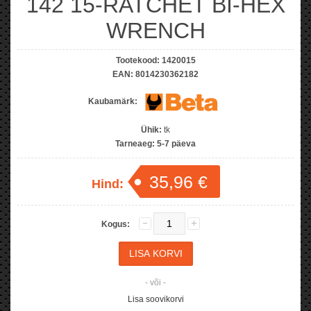
142 15-RATCHET BI-HEX
WRENCH
Tootekood:
1420015
EAN:
8014230362182
Kaubamärk:
Ühik:
tk
Tarneaeg:
5-7 päeva
35,96 €
Hind:
Kogus:
- või -
Lisa soovikorvi