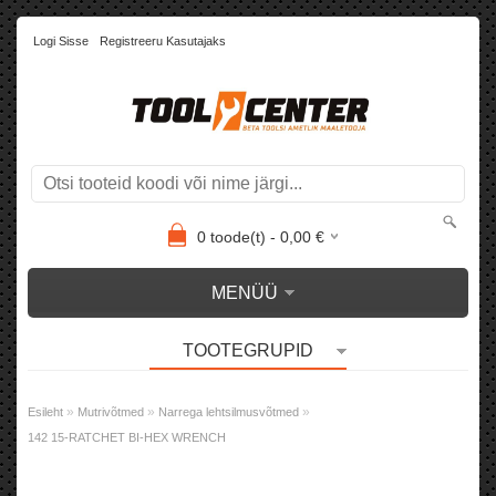
Logi Sisse
Registreeru Kasutajaks
0
toode(t) -
0,00
€
MENÜÜ
TOOTEGRUPID
»
»
»
Esileht
Mutrivõtmed
Narrega lehtsilmusvõtmed
142 15-RATCHET BI-HEX WRENCH