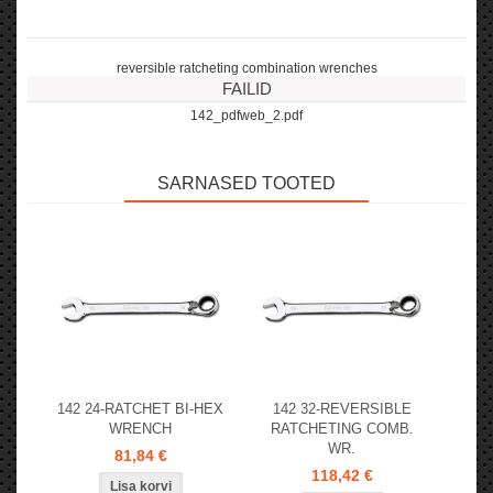
reversible ratcheting combination wrenches
FAILID
142_pdfweb_2.pdf
SARNASED TOOTED
142 24-RATCHET BI-HEX
142 32-REVERSIBLE
WRENCH
RATCHETING COMB.
WR.
81,84 €
118,42 €